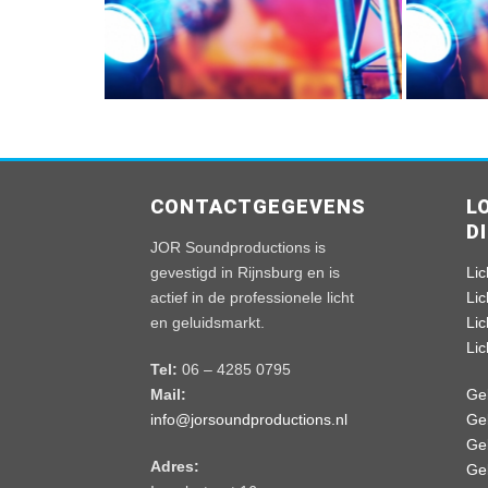
DJ ROOG
Verjaardagen & Feesten
V
CONTACTGEGEVENS
L
D
JOR Soundproductions is
gevestigd in Rijnsburg en is
Lic
actief in de professionele licht
Li
en geluidsmarkt.
Li
Li
Tel:
06 – 4285 0795
Mail:
Ge
info@jorsoundproductions.nl
Ge
Ge
Adres:
Ge