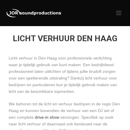
LICHT VERHUUR DEN HAAG
Licht verhuur in Den Haag voor professionele verlichting
waar je tijdelijk gebruik van kunt maken. Een bedrijfsfeest
professioneel laten uitlichten of tijdens jullie bruiloft zorgen
voor een spetterende uitstraling? Dankzij licht verhuur voor
bedrijven en particulieren kun je tijdelijk gebruik maken van
licht van de beschikbare topmerken.
We behoren tot de licht en verhuur bedrijven in de regio Den
Haag en kunnen bovendien de verhuur van een DJ set of
een complete
drive-in show
verzorgen. Specifiek op zoek
naar licht verhuur of daarnaast ook benieuwd naar de