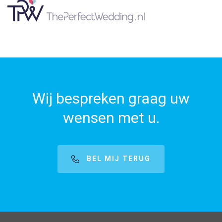
Wij bespreken graag uw
wensen met u.
BEL MIJ TERUG