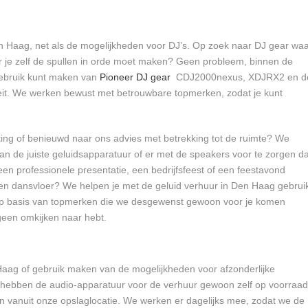
n Haag, net als de mogelijkheden voor DJ’s. Op zoek naar DJ gear wa
aar je zelf de spullen in orde moet maken? Geen probleem, binnen de
 gebruik kunt maken van
Pioneer DJ gear
CDJ2000nexus, XDJRX2 en d
eit. We werken bewust met betrouwbare topmerken, zodat je kunt
ting of benieuwd naar ons advies met betrekking tot de ruimte? We
n de juiste geluidsapparatuur of er met de speakers voor te zorgen da
n professionele presentatie, een bedrijfsfeest of een feestavond
en dansvloer? We helpen je met de geluid verhuur in Den Haag gebrui
 op basis van topmerken die we desgewenst gewoon voor je komen
geen omkijken naar hebt.
 Haag of gebruik maken van de mogelijkheden voor afzonderlijke
hebben de audio-apparatuur voor de verhuur gewoon zelf op voorraad
n vanuit onze opslaglocatie. We werken er dagelijks mee, zodat we de