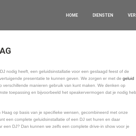
HOME
DIENSTEN
VE
AAG
J nodig heeft, een geluidsinstallatie voor een geslaagd feest of de
vertuigende presentatie te kunnen geven. We zorgen er met de
geluid
op verschillende manieren gebruik van kunt maken. We denken op
ste toepassing en bijvoorbeeld het speakervermogen dat je nodig heb
n Haag op basis van je specifieke wensen, gecombineerd met onze
unt een complete geluidsinstallatie of een DJ set huren en daar
aar een DJ? Dan kunnen we zelfs een complete drive-in show voor je