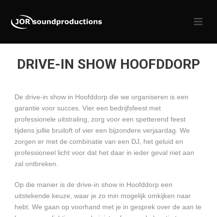
DRIVE-IN SHOW HOOFDDORP
De drive-in show in Hoofddorp die we organiseren is een
garantie voor succes. Vier een bedrijfsfeest met
professionele uitstraling, zorg voor een spetterend feest
tijdens jullie bruiloft of vier een bijzondere verjaardag. We
zorgen er met de combinatie van een DJ, het geluid en
professioneel licht voor dat het daar in ieder geval niet aan
zal ontbreken.
Op die manier is de drive-in show in Hoofddorp een
uitstekende keuze, waar je zo min mogelijk omkijken naar
hebt. We gaan op voorhand met je in gesprek over de aan te