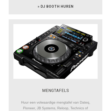
» DJ BOOTH HUREN
MENGTAFELS
Huur een volwaardige mengtafel van Dateq,
Pioneer, JB Systems, Reloop, Technics of