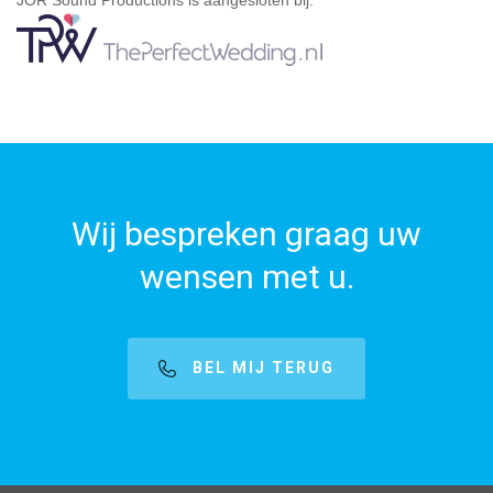
JOR Sound Productions is aangesloten bij:
Wij bespreken graag uw
wensen met u.
BEL MIJ TERUG