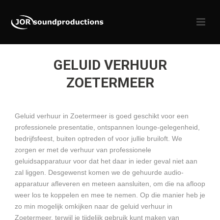
GELUID VERHUUR
ZOETERMEER
Geluid verhuur in Zoetermeer is goed geschikt voor een
professionele presentatie, ontspannen lounge-gelegenheid,
bedrijfsfeest, buiten optreden of voor jullie bruiloft. We
zorgen er met de verhuur van professionele
geluidsapparatuur voor dat het daar in ieder geval niet aan
zal liggen. Desgewenst komen we de gehuurde audio-
apparatuur afleveren en meteen aansluiten, om die na afloop
weer los te koppelen en mee te nemen. Op die manier heb je
zo min mogelijk omkijken naar de geluid verhuur in
Zoetermeer, terwijl je tijdelijk gebruik kunt maken van