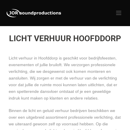
LICHT VERHUUR HOOFDDORP
Licht verhuur in Hoofddorp is geschikt voor bedrijfsfeesten,
evenementen of jullie bruiloft. We verzorgen professionele
verlichting, die we desgewenst ook komen monteren en
aansluiten. Wij zorgen er met de verhuur van de verlichting
voor dat jullie de ruimte mooi kunnen laten uitlichten, dat er
een spetterende dansvloer ontstaat of je een geweldige
indruk kunt maken op klanten en andere relaties.
Binnen de licht en geluid verhuur bedrijven beschikken we
over een uitgebreid assortiment professionele verlichting, dat
we uiteraard gewoon zelf op voorraad hebben. Op die