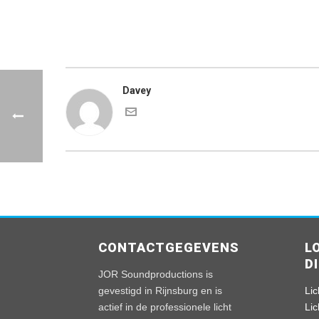
Davey
CONTACTGEGEVENS
L
D
JOR Soundproductions is
gevestigd in Rijnsburg en is
Lic
actief in de professionele licht
Li