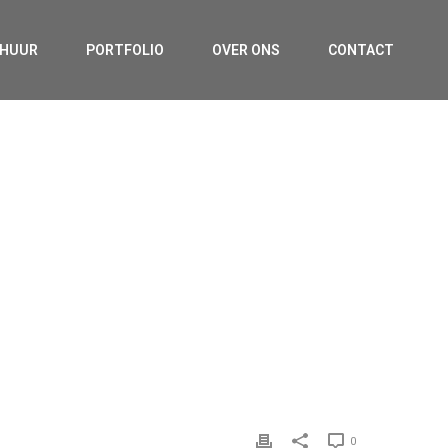
RHUUR
PORTFOLIO
OVER ONS
CONTACT
HOME
»
THOMAS VAN DUIJN
0