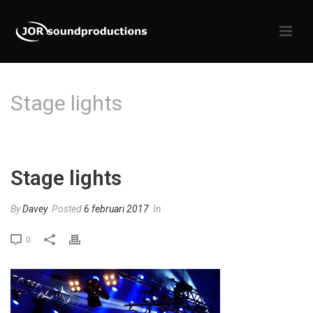
Stage lights
HOME
»
MAIN SLIDESHOW 03
»
STAGE LIGHTS
Stage lights
By
Davey
Posted
6 februari 2017
In
0