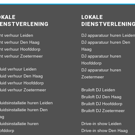
OKALE
LOKALE
IENSTVERLENING
DIENSTVERLENIN
ht verhuur Leiden
DJ apparatuur huren Leide
cht verhuur Den Haag
DJ apparatuur huren Den
cht verhuur Hoofddorp
Haag
cht verhuur Zoetermeer
DJ apparatuur huren
Hoofddorp
luid verhuur Leiden
DJ apparatuur huren
luid verhuur Den Haag
Zoetermeer
luid verhuur Hoofddorp
luid verhuur Zoetermeer
Bruiloft DJ Leiden
Bruiloft DJ Den Haag
uidsinstallatie huren Leiden
Bruiloft DJ Hoofddorp
uidsinstallatie huren Den
Bruiloft DJ Zoetermeer
ag
uidsinstallatie huren
Drive-in show Leiden
ofddorp
Drive-in show Den Haag