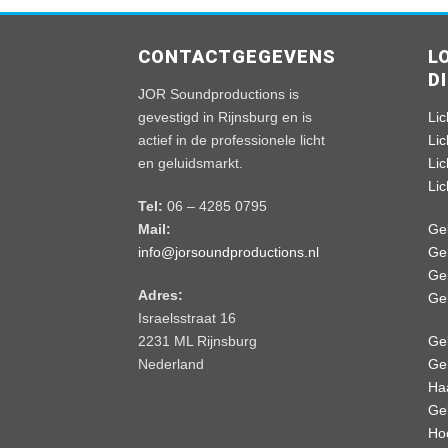
CONTACTGEGEVENS
L
D
JOR Soundproductions is
gevestigd in Rijnsburg en is
Lic
actief in de professionele licht
Li
en geluidsmarkt.
Li
Li
Tel:
06 – 4285 0795
Mail:
Ge
info@jorsoundproductions.nl
Ge
Ge
Adres:
Ge
Israelsstraat 16
2231 ML Rijnsburg
Gel
Nederland
Gel
Ha
Gel
Ho