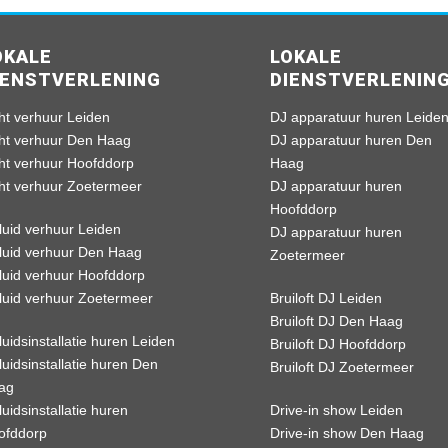
OKALE
LOKALE
IENSTVERLENING
DIENSTVERLENIN
ht verhuur Leiden
DJ apparatuur huren Leide
cht verhuur Den Haag
DJ apparatuur huren Den
cht verhuur Hoofddorp
Haag
cht verhuur Zoetermeer
DJ apparatuur huren
Hoofddorp
luid verhuur Leiden
DJ apparatuur huren
luid verhuur Den Haag
Zoetermeer
luid verhuur Hoofddorp
luid verhuur Zoetermeer
Bruiloft DJ Leiden
Bruiloft DJ Den Haag
uidsinstallatie huren Leiden
Bruiloft DJ Hoofddorp
uidsinstallatie huren Den
Bruiloft DJ Zoetermeer
ag
uidsinstallatie huren
Drive-in show Leiden
ofddorp
Drive-in show Den Haag