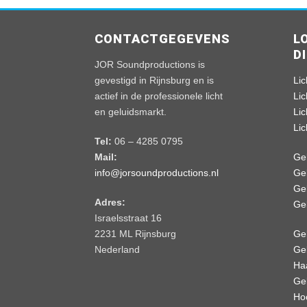
CONTACTGEGEVENS
L
D
JOR Soundproductions is
gevestigd in Rijnsburg en is
Lic
actief in de professionele licht
Li
en geluidsmarkt.
Li
Li
Tel:
06 – 4285 0795
Mail:
Ge
info@jorsoundproductions.nl
Ge
Ge
Adres:
Ge
Israelsstraat 16
2231 ML Rijnsburg
Gel
Nederland
Gel
Ha
Gel
Ho