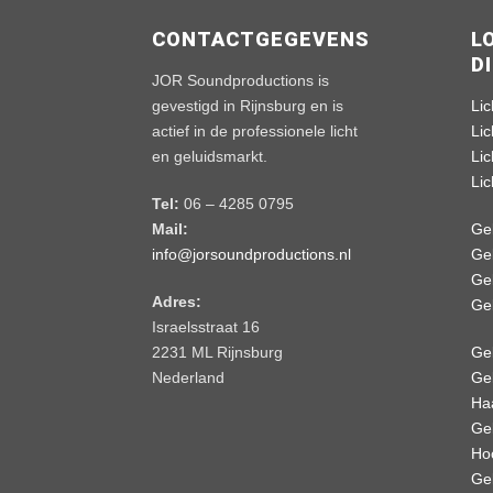
CONTACTGEGEVENS
L
D
JOR Soundproductions is
gevestigd in Rijnsburg en is
Lic
actief in de professionele licht
Li
en geluidsmarkt.
Li
Li
Tel:
06 – 4285 0795
Mail:
Ge
info@jorsoundproductions.nl
Ge
Ge
Adres:
Ge
Israelsstraat 16
2231 ML Rijnsburg
Gel
Nederland
Gel
Ha
Gel
Ho
Gel