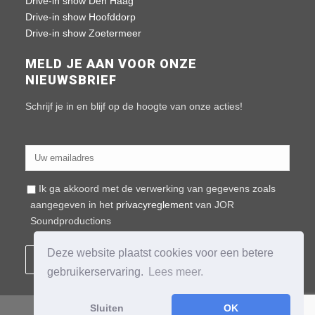
Drive-in show Den Haag
Drive-in show Hoofddorp
Drive-in show Zoetermeer
MELD JE AAN VOOR ONZE
NIEUWSBRIEF
Schrijf je in en blijf op de hoogte van onze acties!
Ik ga akkoord met de verwerking van gegevens zoals
aangegeven in het
privacyreglement
van JOR
Soundproductions
Deze website plaatst cookies voor een betere
gebruikerservaring.
Lees meer.
Sluiten
OK
COPYRIGHT © 2022 JOR Soundproductions |
Algemene