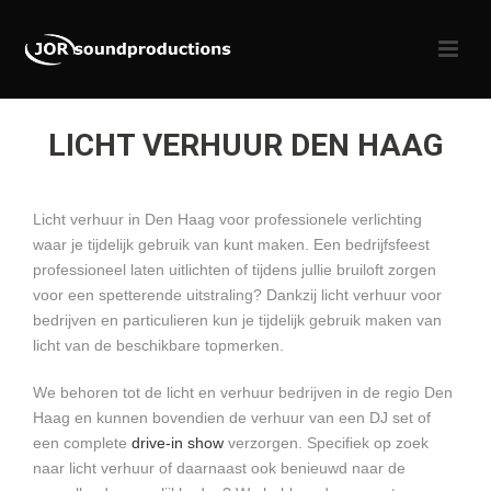
LICHT VERHUUR DEN HAAG
Licht verhuur in Den Haag voor professionele verlichting
waar je tijdelijk gebruik van kunt maken. Een bedrijfsfeest
professioneel laten uitlichten of tijdens jullie bruiloft zorgen
voor een spetterende uitstraling? Dankzij licht verhuur voor
bedrijven en particulieren kun je tijdelijk gebruik maken van
licht van de beschikbare topmerken.
We behoren tot de licht en verhuur bedrijven in de regio Den
Haag en kunnen bovendien de verhuur van een DJ set of
een complete
drive-in show
verzorgen. Specifiek op zoek
naar licht verhuur of daarnaast ook benieuwd naar de