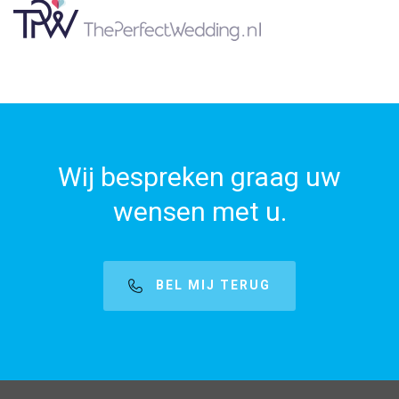
Wij bespreken graag uw
wensen met u.
BEL MIJ TERUG